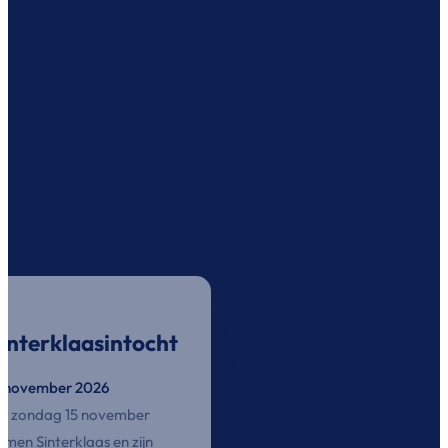
Kerstmarkt
13 december
interklaasintocht
2026
5 november 2026
De gezelligste
p zondag 15 november
kerstmarkt van
omen Sinterklaas en zijn
Twente!