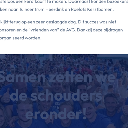
steloos een kerstkaart te maken. Daarnaast konden bezoeker
maken naar Tuincentrum Heerdink en Roelofs Kerstbomen.
kijkt terug op een zeer geslaagde dag. Dit succes was niet
onsoren en de “vrienden van” de AVG. Dankzij deze bijdragen
eorganiseerd worden.
Samen zetten we
de
schouders
eronder!