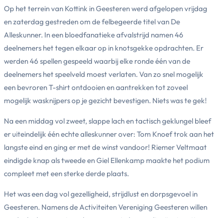
Op het terrein van Kottink in Geesteren werd afgelopen vrijdag
en zaterdag gestreden om de felbegeerde titel van De
Alleskunner. In een bloedfanatieke afvalstrijd namen 46
deelnemers het tegen elkaar op in knotsgekke opdrachten. Er
werden 46 spellen gespeeld waarbij elke ronde één van de
deelnemers het speelveld moest verlaten. Van zo snel mogelijk
een bevroren T-shirt ontdooien en aantrekken tot zoveel
mogelijk wasknijpers op je gezicht bevestigen. Niets was te gek!
Na een middag vol zweet, slappe lach en tactisch geklungel bleef
er uiteindelijk één echte alleskunner over: Tom Knoef trok aan het
langste eind en ging er met de winst vandoor! Riemer Veltmaat
eindigde knap als tweede en Giel Ellenkamp maakte het podium
compleet met een sterke derde plaats.
Het was een dag vol gezelligheid, strijdlust en dorpsgevoel in
Geesteren. Namens de Activiteiten Vereniging Geesteren willen