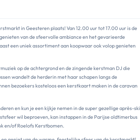
stmarkt in Geesteren plaats! Van 12.00 uur tot 17.00 uur is de
e genieten van de sfeervolle ambiance en het gevarieerde
ast een uniek assortiment aan koopwaar ook volop genieten
rstmuziek op de achtergrond en de zingende kerstman DJ die
rtussen wandelt de herderin met haar schapen langs de
unnen bezoekers kosteloos een kerstkaart maken in de caravan
ren en kun je een kijkje nemen in de super gezellige après-sk
stsfeer wil beproeven, kan instappen in de Parijse oldtimerbus
nk en/of Roelofs Kerstbomen.
n geniet van de warme, feestelijke sfeer van de kerstmarkt!