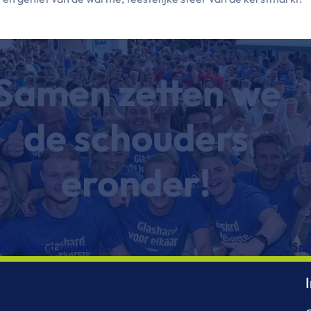
Samen zetten we
de
schouders
eronder!
ord vriend van de AVG
Spo