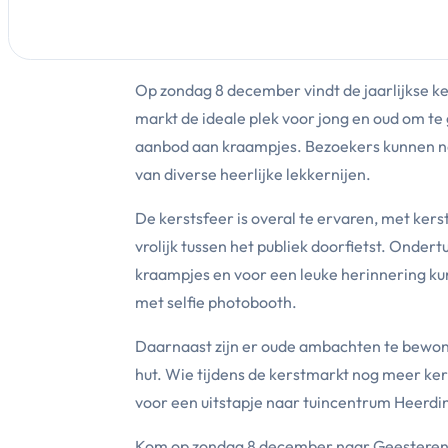
Op zondag 8 december vindt de jaarlijkse ker
markt de ideale plek voor jong en oud om t
aanbod aan kraampjes. Bezoekers kunnen na
van diverse heerlijke lekkernijen.
De kerstsfeer is overal te ervaren, met ke
vrolijk tussen het publiek doorfietst. Onde
kraampjes en voor een leuke herinnering k
met selfie photobooth.
Daarnaast zijn er oude ambachten te bewonde
hut. Wie tijdens de kerstmarkt nog meer ker
voor een uitstapje naar tuincentrum Heerdi
Kom op zondag 8 december naar Geesteren e