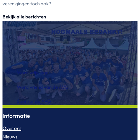
verenigingen toch ook?
Bekijk alle berichten
Word vrijwilliger
Word vriend van de AVG
Sponsor de AVG
Informatie
Over ons
Nieuws