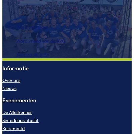
Word vrijwilliger
Word vriend van de AVG
Sponsor de AVG
Informatie
Over ons
Nieuws
Evenementen
De Alleskunner
Sinterklaasintocht
Kerstmarkt