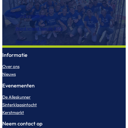
Word vrijwilliger
Word vriend van de AVG
Sponsor de AVG
Informatie
Over ons
Nieuws
Evenementen
De Alleskunner
Sinterklaasintocht
Kerstmarkt
Neem contact op