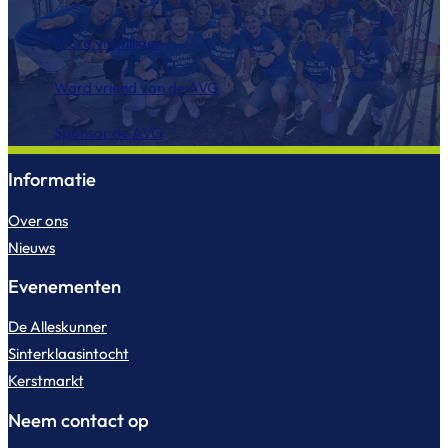
Word vrijwilliger
Word vriend van de AVG
Sponsor de AVG
Informatie
Over ons
Nieuws
Evenementen
De Alleskunner
Sinterklaasintocht
Kerstmarkt
Neem contact op