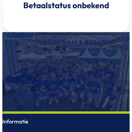
Betaalstatus onbekend
Word vrijwilliger
Word vriend van de AVG
Sponsor de AVG
Informatie