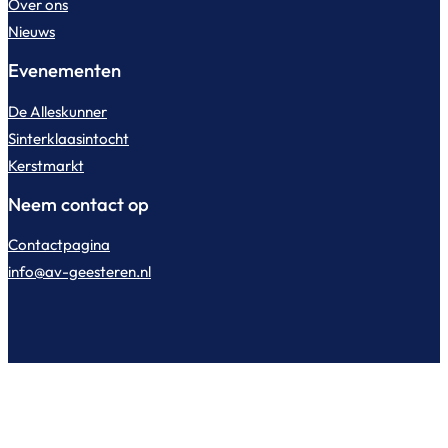
Over ons
Nieuws
Evenementen
De Alleskunner
Sinterklaasintocht
Kerstmarkt
Neem contact op
Contactpagina
info@av-geesteren.nl